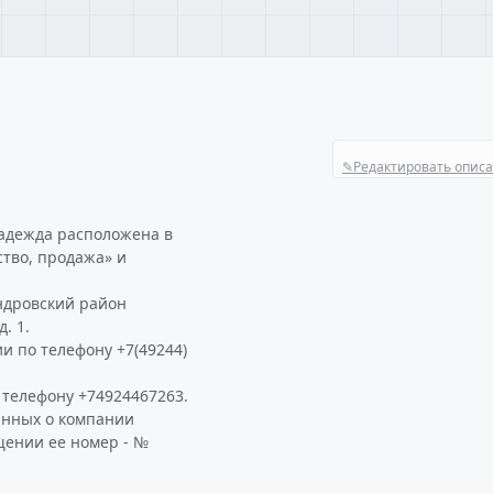
✎
Редактировать опис
надежда расположена в
ство, продажа» и
ндровский район
. 1.
и по телефону +7(49244)
телефону +74924467263.
анных о компании
щении ее номер - №