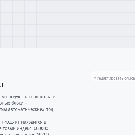
✎
Редактировать опис
КТ
см продукт расположена в
рные блоки –
умы автоматические» под
 ПРОДУКТ находится в
очтовый индекс: 600000.
и по телефону +7(4922)