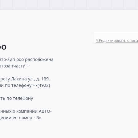
✎
Редактировать опис
ОО
вто-зип ооо расположена
втозапчасти –
су Лакина ул., д. 139.
и по телефону +7(4922)
ть по телефону
анных о компании АВТО-
щении ее номер - №