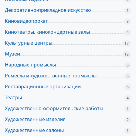
Декоративно-прикладное искусство
1
Киновидеопрокат
3
Кинотеатры, киноконцертные залы
4
Культурные центры
17
Музеи
12
Народные промыслы
6
Ремесла и художественные промыслы
6
Реставрационные организации
6
Театры
4
Художественно-оформительские работы
1
Художественные изделия
2
Художественные салоны
1