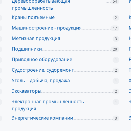
Деревообрабатывающая
54
промышленность
Краны подъемные
2
Машиностроение - продукция
17
Метизная продукция
3
Подшипники
20
Приводное оборудование
1
Судостроение, судоремонт
2
Уголь – добыча, продажа
1
Экскаваторы
2
Электронная промышленность –
1
продукция
Энергетические компании
3