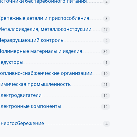
Источники бесперебойного питания
2
Крепежные детали и приспособления
3
Металлоизделия, металлоконструкции
47
Неразрушающий контроль
2
Полимерные материалы и изделия
36
Редукторы
1
Топливно-снабженческие организации
19
Химическая промышленность
41
Электродвигатели
12
Электронные компоненты
12
Энергосбережение
4